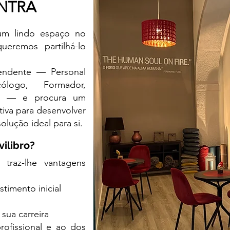
INTRA
 um lindo espaço no
ueremos partilhá-lo
pendente — Personal
cólogo, Formador,
a… — e procura um
iva para desenvolver
olução ideal para si.
vilibro?
 traz-lhe vantagens
timento inicial
 sua carreira
ofissional e ao dos