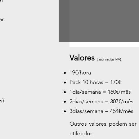
ar
Valores
(não inclui IVA)
19€/hora
Pack 10 horas = 170€
1dia/semana = 160€/mês
s)
2dias/semana = 307€/mês
3dias/semana = 454€/mês
Outros valores podem ser 
utilizador.