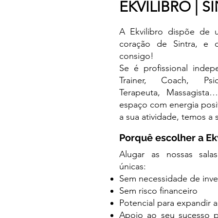
EKVILIBRO | S
A Ekvilibro dispõe de
coração de Sintra, e q
consigo!
Se é profissional inde
Trainer, Coach, Psi
Terapeuta, Massagist
espaço com energia posit
a sua atividade, temos a s
Porquê escolher a E
k
Alugar as nossas salas
únicas:
Sem necessidade de inves
Sem risco financeiro
Potencial para expandir a
Apoio ao seu sucesso pr