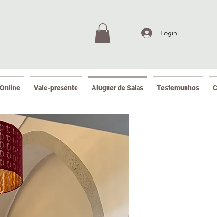
Login
 Online
Vale-presente
Aluguer de Salas
Testemunhos
C